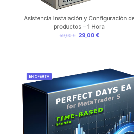
Asistencia Instalación y Configuración d
productos – 1 Hora
El
El
29,00
€
59,00
€
precio
precio
original
actual
era:
es:
59,00 €.
29,00 €.
EN OFERTA