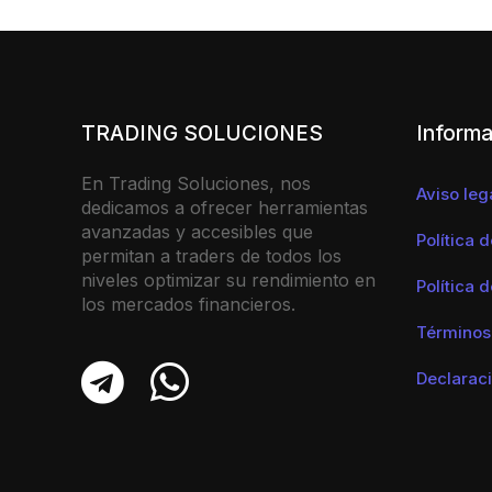
TRADING SOLUCIONES
Informa
En Trading Soluciones, nos
Aviso leg
dedicamos a ofrecer herramientas
avanzadas y accesibles que
Política 
permitan a traders de todos los
niveles optimizar su rendimiento en
Política 
los mercados financieros.
Términos
Declaraci