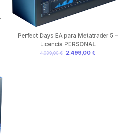
e
Perfect Days EA para Metatrader 5 –
Licencia PERSONAL
El
El
2.499,00
€
4.999,00
€
precio
precio
original
actual
era:
es:
4.999,00 €.
2.499,00 €.