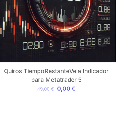
Quiros TiempoRestanteVela Indicador
para Metatrader 5
El
El
0,00
€
49,00
€
precio
precio
original
actual
era:
es:
49,00 €.
0,00 €.