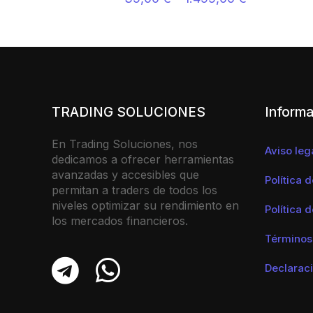
TRADING SOLUCIONES
Informa
En Trading Soluciones, nos
Aviso leg
dedicamos a ofrecer herramientas
avanzadas y accesibles que
Política 
permitan a traders de todos los
niveles optimizar su rendimiento en
Política 
los mercados financieros.
Términos
Declaraci