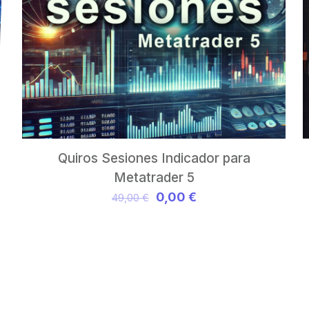
Quiros Sesiones Indicador para
Metatrader 5
El
El
0,00
€
49,00
€
precio
precio
original
actual
era:
es:
49,00 €.
0,00 €.