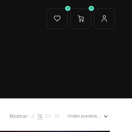
0
0
Mostrar:
6
12
24
36