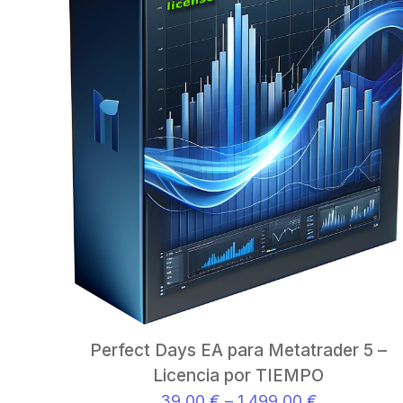
Perfect Days EA para Metatrader 5 –
Licencia por TIEMPO
39,00
€
–
1.499,00
€