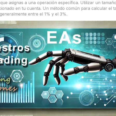
l que asignas a una operación específica. Utilizar un tamañ
ionado en tu cuenta. Un método común para calcular el t
, generalmente entre el 1% y el 3%.