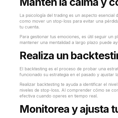
Mantén la calma y c
La psicología del trading es un aspecto esencial 
como mover un stop-loss para evitar una pérdid
tu cuenta.
Para gestionar tus emociones, es útil seguir un p
mantener una mentalidad a largo plazo puede ayu
Realiza un backtesti
El backtesting es el proceso de probar una estrat
funcionado su estrategia en el pasado y ajustar l
Realizar backtesting te ayuda a identificar el niv
niveles de stop-loss. Al comprender cómo se com
efectiva cuando operes en tiempo real.
Monitorea y ajusta 