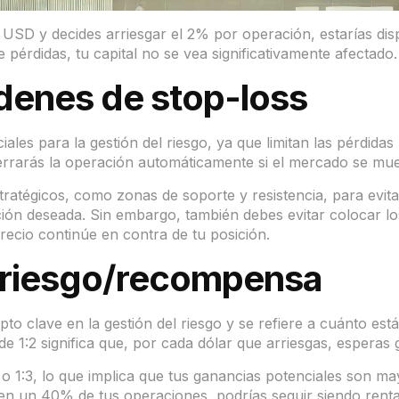
00 USD y decides arriesgar el 2% por operación, estarías d
pérdidas, tu capital no se vea significativamente afectado.
rdenes de stop-loss
les para la gestión del riesgo, ya que limitan las pérdida
 cerrarás la operación automáticamente si el mercado se mu
stratégicos, como zonas de soporte y resistencia, para evit
ción deseada. Sin embargo, también debes evitar colocar lo
ecio continúe en contra de tu posición.
n riesgo/recompensa
o clave en la gestión del riesgo y se refiere a cuánto está
 1:2 significa que, por cada dólar que arriesgas, esperas 
o 1:3, lo que implica que tus ganancias potenciales son ma
as en un 40% de tus operaciones, podrías seguir siendo renta