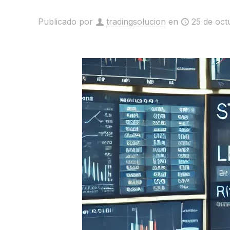
Publicado por
tradingsolucion
en
25 de oct