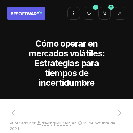
0
0
Cómo operar en
mercados volátiles:
Estrategias para
tiempos de
incertidumbre
Publicado por
tradingsolucion
en
25 de octubre de
2024