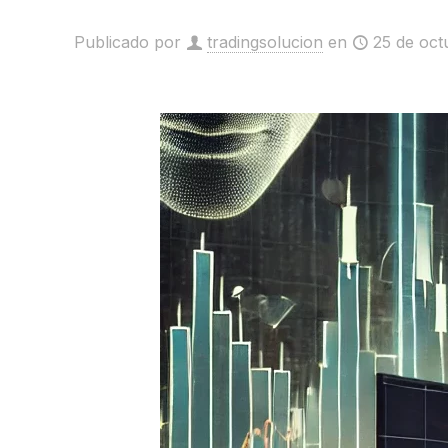
Publicado por
tradingsolucion
en
25 de oct