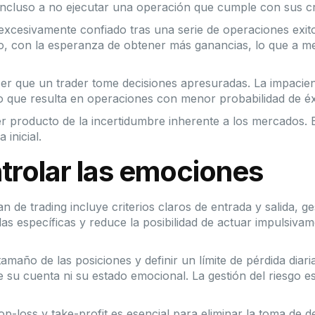
cluso a no ejecutar una operación que cumple con sus cri
excesivamente confiado tras una serie de operaciones exit
io, con la esperanza de obtener más ganancias, lo que a m
cer que un trader tome decisiones apresuradas. La impacien
 lo que resulta en operaciones con menor probabilidad de éx
er producto de la incertidumbre inherente a los mercados. E
 inicial.
ntrolar las emociones
an de trading incluye criterios claros de entrada y salida, ge
las específicas y reduce la posibilidad de actuar impulsiv
 tamaño de las posiciones y definir un límite de pérdida dia
e su cuenta ni su estado emocional. La gestión del riesgo e
top-loss y take-profit es esencial para eliminar la toma de