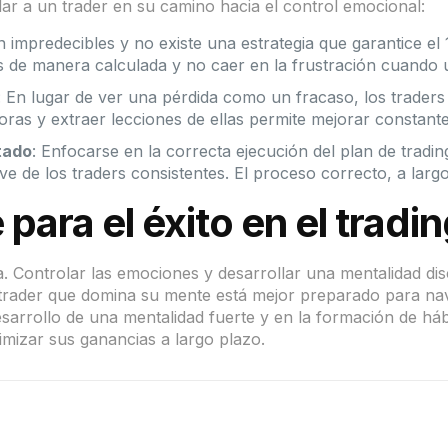
ar a un trader en su camino hacia el control emocional:
 impredecibles y no existe una estrategia que garantice el 
os de manera calculada y no caer en la frustración cuand
: En lugar de ver una pérdida como un fracaso, los trader
ras y extraer lecciones de ellas permite mejorar constante
tado
: Enfocarse en la correcta ejecución del plan de tradi
ave de los traders consistentes. El proceso correcto, a larg
para el éxito en el tradi
a. Controlar las emociones y desarrollar una mentalidad di
 trader que domina su mente está mejor preparado para nav
esarrollo de una mentalidad fuerte y en la formación de háb
mizar sus ganancias a largo plazo.