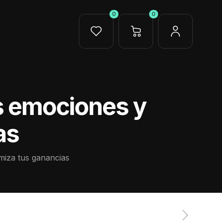
0
0
us emociones y
as
imiza tus ganancias