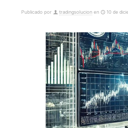
Publicado por
tradingsolucion
en
10 de dic