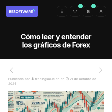
0
0
Cómo leer y entender
los gráficos de Forex
Publicado por
tradingsolucion
en
21 de octubre de
2024