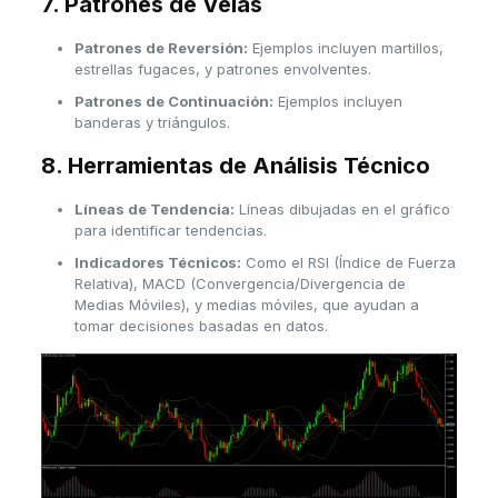
7. Patrones de Velas
Patrones de Reversión:
Ejemplos incluyen martillos,
estrellas fugaces, y patrones envolventes.
Patrones de Continuación:
Ejemplos incluyen
banderas y triángulos.
8. Herramientas de Análisis Técnico
Líneas de Tendencia:
Líneas dibujadas en el gráfico
para identificar tendencias.
Indicadores Técnicos:
Como el RSI (Índice de Fuerza
Relativa), MACD (Convergencia/Divergencia de
Medias Móviles), y medias móviles, que ayudan a
tomar decisiones basadas en datos.