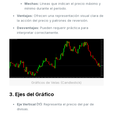
Mechas:
Líneas que indican el precio máximo y
mínimo durante el período.
Ventajas:
Ofrecen una representación visual clara de
la acción del precio y patrones de reversión.
Desventajas:
Pueden requerir práctica para
interpretar correctamente.
Gráficos de Velas (Candlestick)
3. Ejes del Gráfico
Eje Vertical (Y):
Representa el precio del par de
divisas.