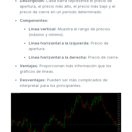
Descripción:
Cada barra representa el precio de
apertura, el precio más alto, el precio más bajo y el
precio de cierre en un período determinado.
Componentes:
Línea vertical:
Muestra el rango de precios
(máximo y mínimo).
Línea horizontal a la izquierda:
Precio de
apertura.
Línea horizontal a la derecha:
Precio de cierre.
Ventajas:
Proporcionan más información que los
gráficos de líneas.
Desventajas:
Pueden ser más complicados de
interpretar para los principiantes.