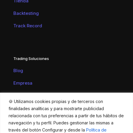
Tienda
Backtesting
Track Record
Trading Soluciones
Blog
Empresa
Contacto
🍪 Utilizamos cookies propias y de terceros con
finalidades analíticas y para mostrarte publicidad
relacionada con tus preferencias a partir de tus hábitos de
navegación y tu perfil. Puedes gestionar las mismas a
© 2026 Trading Soluciones | Desarrollado por
Zenzink
|
través del botón Configurar y desde la
Política de