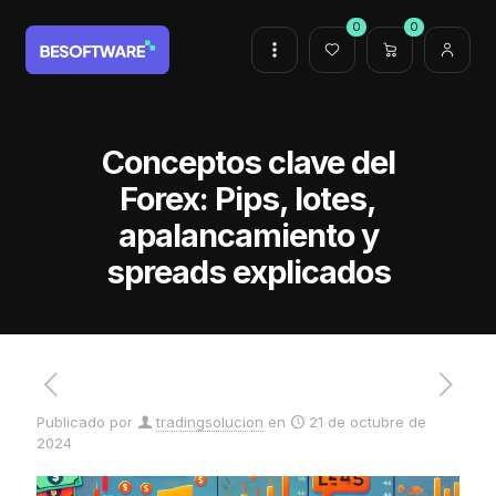
0
0
Conceptos clave del
Forex: Pips, lotes,
apalancamiento y
spreads explicados
Publicado por
tradingsolucion
en
21 de octubre de
2024